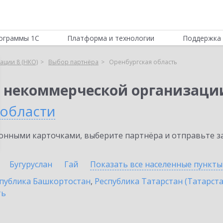
ограммы 1С
Платформа и технологии
Поддержка 
ации 8 (НКО)
Выбор партнёра
Оренбургская область
я некоммерческой организации
 области
нными карточками, выберите партнёра и отправьте за
Бугуруслан
Гай
Показать все населенные
пункты
публика Башкортостан
,
Республика Татарстан (Татарста
ть