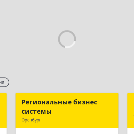
ия
т
Региональные бизнес
Региональные бизнес
системы
системы
,
Оренбург
2
460040, Оренбургская обл, Оренбург г,
Лесозащитная ул, дом № 14, кв.30