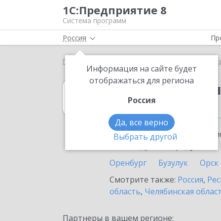
1С:Предприятие 8
Система программ
Россия
Пр
Главная
1С:Бухгалтерия некоммерческой организ
Информация на сайте будет
отображаться для региона
1С:Бухгалтери
Россия
в Оренбургской
Да, все верно
Ознакомьтесь с информацио
Выбрать другой
или внедрение продукта.
Оренбург
Бузулук
Орск
Смотрите также:
Россия
,
Рес
область
,
Челябинская облас
Партнеры в вашем регионе: