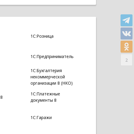
1С:Розница
1С:Предприниматель
2
1С:Бухгалтерия
некоммерческой
организации 8 (НКО)
1С:Платежные
 8
документы 8
1С:Гаражи