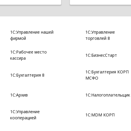
1С:Управление нашей
1С:Управление
фирмой
торговлей 8
1С:Рабочее место
1С:БизнесСтарт
кассира
1С:Бухгалтерия КОРП
1С:Бухгалтерия 8
МСФО
1С:Архив
1С:Налогоплательщик
1С:Управление
1С:MDM КОРП
кооперацией