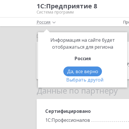
1С:Предприятие 8
Система программ
Россия
Пр
Главная
КЭтрион
Информация на сайте будет
КЭтрион
отображаться для региона
Россия
Адрес:
461040, Оренбургская обл, Буз
Телефон:
(35342) 9-2966
Да, все верно
Выбрать другой
Данные по партнеру
Сертифицировано
1С:Профессионалов