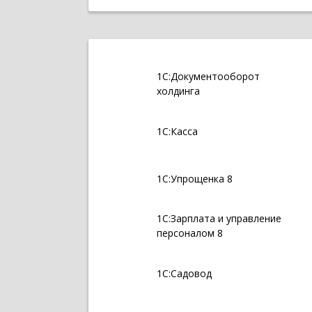
1С:Документооборот
холдинга
1С:Касса
1С:Упрощенка 8
1С:Зарплата и управление
персоналом 8
1С:Садовод