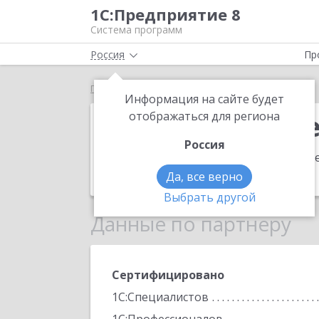
1С:Предприятие 8
Система программ
Россия
Пр
Главная
Региональные бизнес системы
Информация на сайте будет
Региональные
отображаться для региона
Россия
Адрес:
460040, Оренбургская обл, Оре
Телефон:
(3532) 67-3025
Да, все верно
Выбрать другой
Данные по партнеру
Сертифицировано
1С:Специалистов