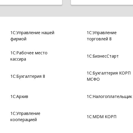
1С:Управление нашей
1С:Управление
фирмой
торговлей 8
1С:Рабочее место
1С:БизнесСтарт
кассира
1С:Бухгалтерия КОРП
1С:Бухгалтерия 8
МСФО
1С:Архив
1С:Налогоплательщик
1С:Управление
1С:MDM КОРП
кооперацией