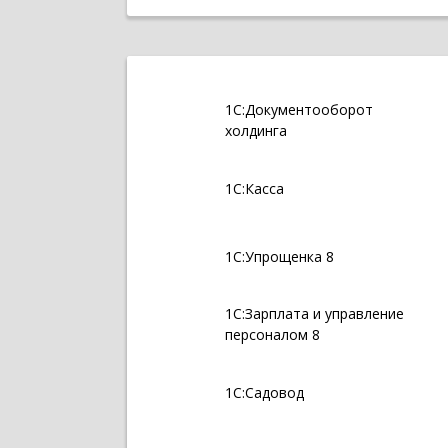
1С:Документооборот
холдинга
1С:Касса
1С:Упрощенка 8
1С:Зарплата и управление
персоналом 8
1С:Садовод