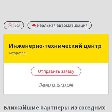
ISO
Реальная автоматизация
Инженерно-технический центр
Инженерно-технический центр
Бугуруслан
461633, Оренбургская обл, Бугуруслан г,
Больничный пер, дом № 8
Отправить заявку
Подробнее
Отправить заявку
Показать контакты
Назад
Ближайшие партнеры из соседних