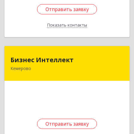
Отправить заявку
Отправить заявку
Показать контакты
Назад
Бизнес Интеллект
Бизнес Интеллект
Кемерово
650021, Кемеровская обл, Кемерово г,
Красноармейская ул, дом № 8, корпус 1
Подробнее
Отправить заявку
Отправить заявку