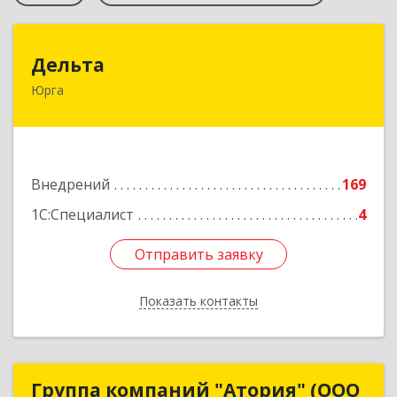
Дельта
Дельта
Юрга
652050, Кемеровская область - Кузбасс обл,
Юрга г, Ленинградская ул, дом № 52, оф.32
Подробнее
Внедрений
169
1С:Специалист
4
Отправить заявку
Отправить заявку
Показать контакты
Назад
Группа компаний "Атория" (ООО
Группа компаний "Атория" (ООО