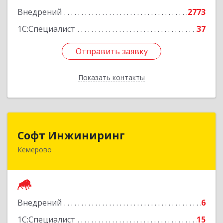
Внедрений
2773
1С:Специалист
37
Отправить заявку
Отправить заявку
Показать контакты
Назад
Софт Инжиниринг
Софт Инжиниринг
Кемерово
650002, Кемеровская обл, Кемерово г,
Бакинский пер, корпус 15, кв.1
Подробнее
Внедрений
6
1С:Специалист
15