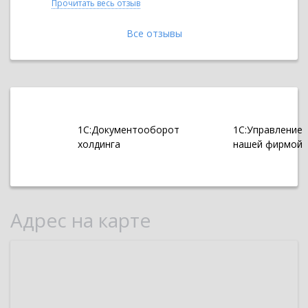
Прочитать весь отзыв
Прочитать 
Все отзывы
1С:Документооборот
1С:Управление
холдинга
нашей фирмой
Адрес на карте