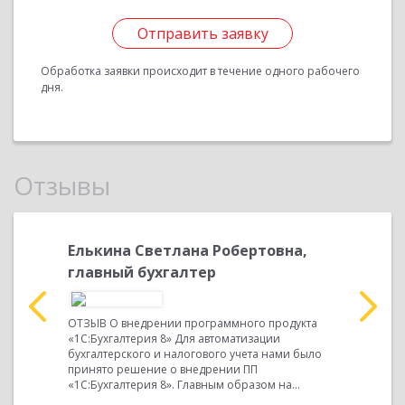
Отправить заявку
Обработка заявки происходит в течение одного рабочего
дня.
Отзывы
а,
Елькина Светлана Робертовна,
Елькин
главный бухгалтер
главны
ностью
ОТЗЫВ О внедрении программного продукта
ОТЗЫВ о в
«1С:Бухгалтерия 8» Для автоматизации
кадрового 
бухгалтерского и налогового учета нами было
базе ПП «
принято решение о внедрении ПП
8» Перед 
«1С:Бухгалтерия 8». Главным образом на...
произвести