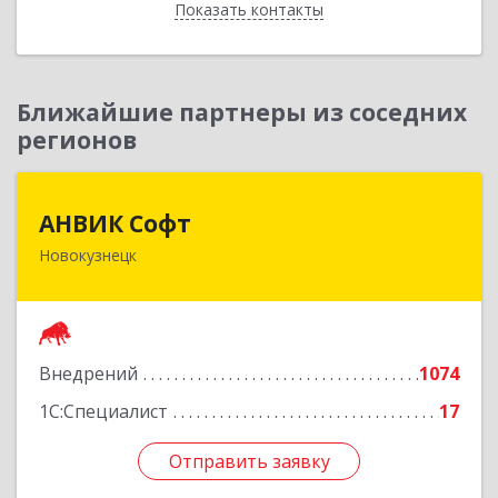
Показать контакты
Назад
Ближайшие партнеры из соседних
регионов
АНВИК Софт
АНВИК Софт
Новокузнецк
654079, Кемеровская область - Кузбасс,
Новокузнецкий г.о, Новокузнецк г,
Куйбышевский р-н, Невского ул, дом № 1, этаж
2
Внедрений
1074
Подробнее
1С:Специалист
17
Отправить заявку
Отправить заявку