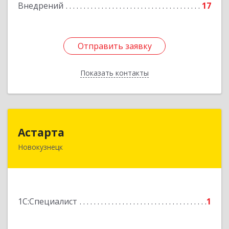
Внедрений
17
Отправить заявку
Отправить заявку
Показать контакты
Назад
Астарта
Астарта
Новокузнецк
654079, Кемеровская обл, Новокузнецк г,
Суворова ул, дом № 8
Подробнее
1С:Специалист
1