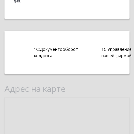
дня.
1С:Документооборот
1С:Управление
холдинга
нашей фирмой
Адрес на карте