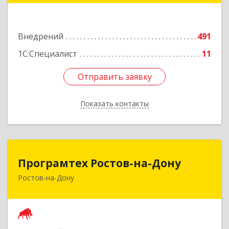
ООО "ДММ"
Подробнее
Внедрений
491
1С:Специалист
11
Отправить заявку
Отправить заявку
Показать контакты
Назад
Програмтех Ростов-на-Дону
Програмтех Ростов-на-Дону
Ростов-на-Дону
344003, Ростовская обл, г.о. Город Ростов-На-
Дону, Ростов-на-Дону г, Семашко пер, Здание
№ 114, оф.6