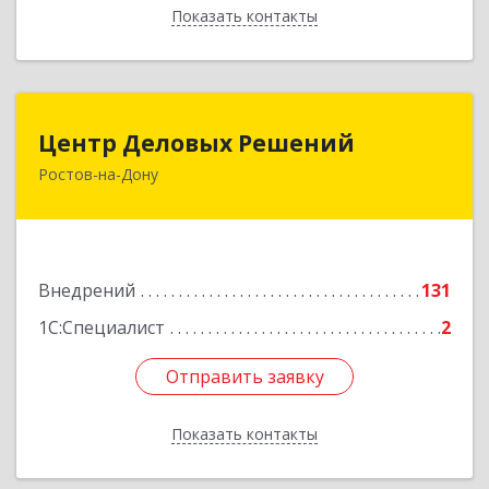
Показать контакты
Назад
Центр Деловых Решений
Центр Деловых Решений
Ростов-на-Дону
344029, Ростовская обл, Ростов-на-Дону г,
Сельмаш пр-кт, Здание № 90а, этаж 3, оф.319
Подробнее
Внедрений
131
1С:Специалист
2
Отправить заявку
Отправить заявку
Показать контакты
Назад