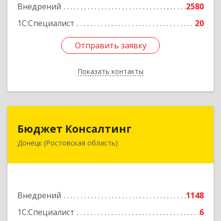
Внедрений
2580
1С:Специалист
20
Отправить заявку
Отправить заявку
Показать контакты
Назад
Бюджет Консалтинг
Бюджет Консалтинг
Донецк (Ростовская область)
346338, Ростовская обл, г.о. Город Донецк,
Донецк г, 12-й кв-л, дом № 10, оф.28
Подробнее
Внедрений
1148
1С:Специалист
6