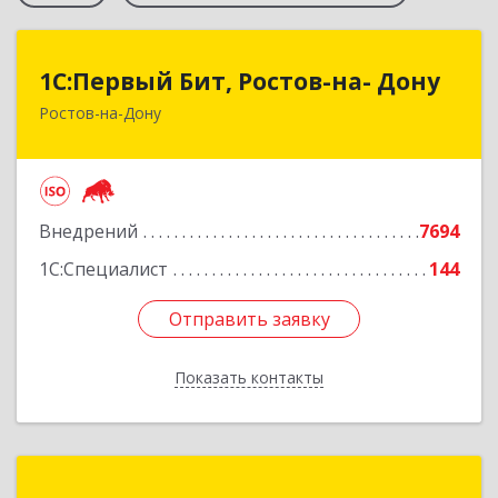
1С:Первый Бит, Ростов-на- Дону
1С:Первый Бит, Ростов-на- Дону
Ростов-на-Дону
344091, Ростовская обл, Ростов-на-Дону г,
Малиновского ул, дом № 3, корпус 1, пом.36
Подробнее
Внедрений
7694
1С:Специалист
144
Отправить заявку
Отправить заявку
Показать контакты
Назад
1С-Рарус Ростов-на-Дону