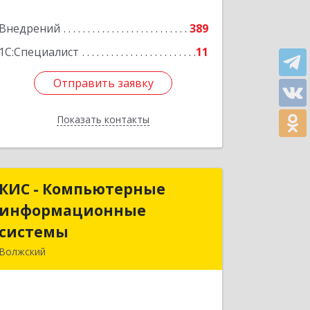
Внедрений
389
1С:Специалист
11
Отправить заявку
Отправить заявку
Показать контакты
Назад
КИС - Компьютерные
КИС - Компьютерные
информационные
информационные
системы
системы
Волжский
404111, Волгоградская обл, Волжский
г, Ленина пр, дом № 78