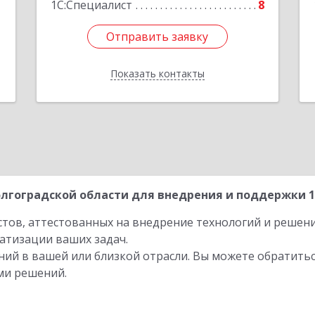
1
1С:Специалист
8
Отправить заявку
Отправить заявку
Показать контакты
Назад
лгоградской области для внедрения и поддержки 1С
стов, аттестованных на внедрение технологий и решен
атизации ваших задач.
ий в вашей или близкой отрасли. Вы можете обратитьс
ми решений.