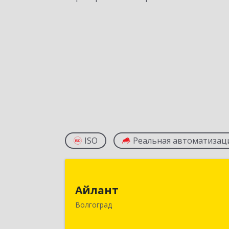
ISO
Реальная автоматизац
Айлан
Айлант
400001, Волгоградская обл, Волгогра
Волгоград
г, им Канунникова ул, дом № 11