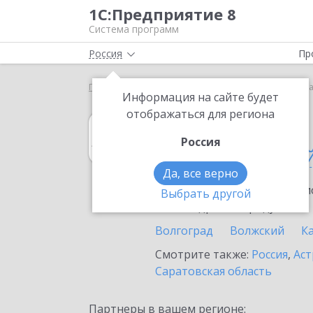
1С:Предприятие 8
Система программ
Россия
Пр
Главная
1С:Архив
Выбор партнёра
Волгогра
Информация на сайте будет
отображаться для региона
1С:Архив
Россия
в Волгоградско
Да, все верно
Ознакомьтесь с информацио
Выбрать другой
или внедрение продукта.
Волгоград
Волжский
К
Смотрите также:
Россия
,
Аст
Саратовская область
Партнеры в вашем регионе: