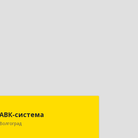
АВК-система
АВК-система
400131, Волгоградская обл, Волгоград
Волгоград
г, Коммунистическая ул, дом № 21