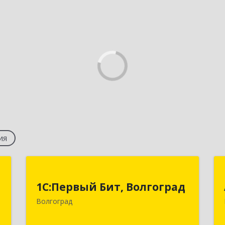
ия
т
1С:Первый Бит, Волгоград
1С:Первый Бит, Волгоград
д
400005, Волгоградская обл, Волгоград
Волгоград
А
г, 7-й Гвардейской ул, дом № 12