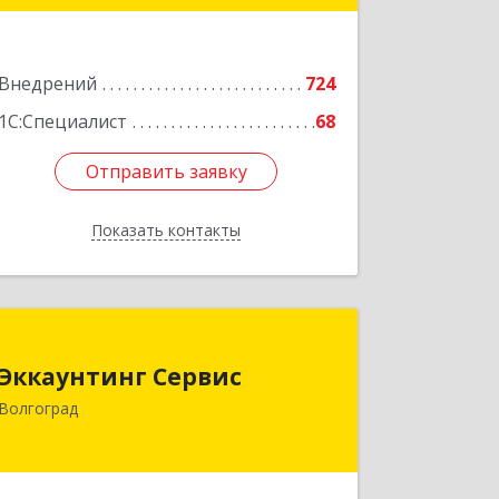
Подробнее
Внедрений
724
1С:Специалист
68
Отправить заявку
Отправить заявку
Показать контакты
Назад
Эккаунтинг Сервис
Эккаунтинг Сервис
400026, Волгоградская обл, Волгоград
Волгоград
г, Изобильная ул, дом № 12, кв.40
Подробнее