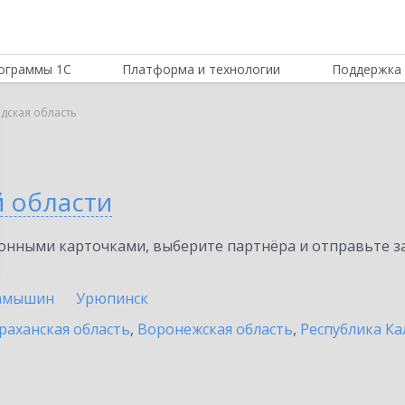
ограммы 1С
Платформа и технологии
Поддержка 
дская область
й области
нными карточками, выберите партнёра и отправьте за
амышин
Урюпинск
раханская область
,
Воронежская область
,
Республика К