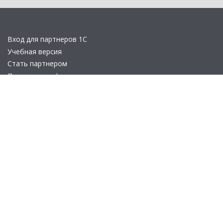
Вход для партнеров 1С
Учебная версия
Стать партнером
Политика конфиденциальности
Замечания по сайту
Другие сайты
Телефон:
+7 (495) 737-92-57
Email:
site_v8@1c.ru
Отдел продаж:
г. Москва
,
улица Селезнёвская, дом 21
© 2026 АО «Группа 1С» (правопреемник «1С»). Все права на сайт
защищены