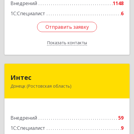
Внедрений
1148
1С:Специалист
6
Отправить заявку
Отправить заявку
Показать контакты
Назад
Интес
Интес
Донецк (Ростовская область)
346330, Ростовская обл, Донецк г, 60-й кв-л,
дом № 6 ( пристройка)
Подробнее
Внедрений
59
1С:Специалист
9