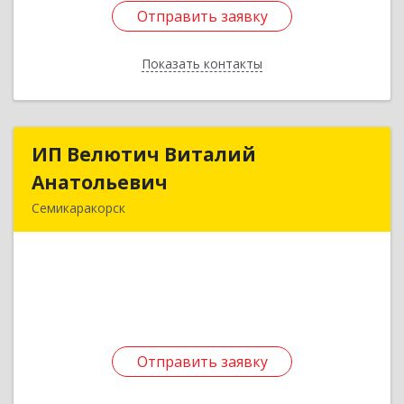
Отправить заявку
Отправить заявку
Показать контакты
Назад
ИП Велютич Виталий
ИП Велютич Виталий
Анатольевич
Анатольевич
Семикаракорск
346630, Ростовская обл, Семикаракорск г,
В.А.Закруткина пр-кт, дом № 35
Подробнее
Отправить заявку
Отправить заявку