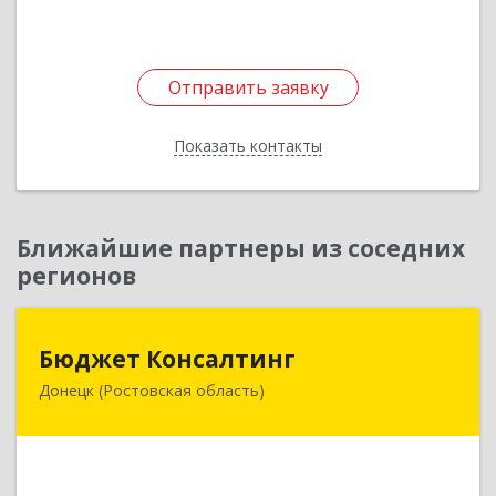
Подробнее
Отправить заявку
Отправить заявку
Показать контакты
Назад
Ближайшие партнеры из соседних
регионов
Бюджет Консалтинг
Бюджет Консалтинг
Донецк (Ростовская область)
346338, Ростовская обл, г.о. Город Донецк,
Донецк г, 12-й кв-л, дом № 10, оф.28
Подробнее