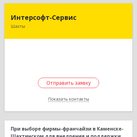
Интерсофт-Сервис
Интерсофт-Сервис
Шахты
346480, Ростовская обл, Шахты г, Советская ул,
дом № 279/10
Подробнее
Отправить заявку
Отправить заявку
Показать контакты
Назад
При выборе фирмы-франчайзи в Каменске-
Шахтинском для внедрения и поддержки