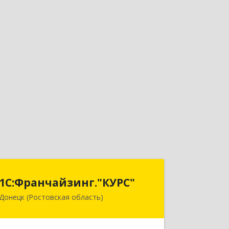
1С:Франчайзинг."КУРС"
1С:Франчайзинг."КУРС"
Донецк (Ростовская область)
346330, Ростовская обл, Донецк г,
Благодатный пер, дом № 16