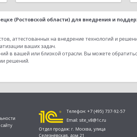
цке (Ростовской области) для внедрения и поддер
стов, аттестованных на внедрение технологий и решен
атизации ваших задач.
ий в вашей или близкой отрасли. Вы можете обратитьс
ми решений.
Телефон:
+7 (495) 737-92-57
льности
Email:
site_v8@1c.ru
 сайту
Отдел продаж:
г. Москва
,
улица
Селезнёвская, дом 21