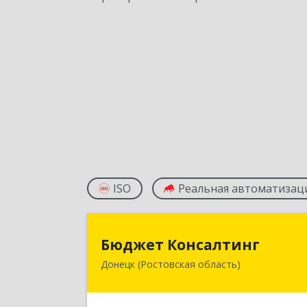
ISO
Реальная автоматизац
Бюджет Консалтин
Бюджет Консалтинг
Донецк (Ростовская область)
346338, Ростовская обл, г.о. Горо
Донецк, Донецк г, 12-й кв-л, дом 
10, оф.2