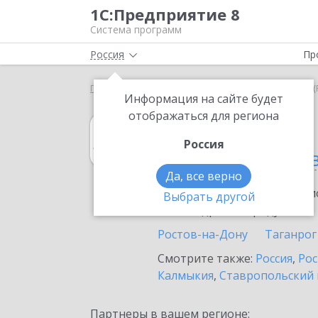
1С:Предприятие 8
Система программ
Россия
Пр
Главная
1С:Архив
Выбор партнёра
Донецк (
Информация на сайте будет
отображаться для региона
1С:Архив
Россия
Донецке (Ростов
Да, все верно
Ознакомьтесь с информацио
Выбрать другой
или внедрение продукта.
Ростов-на-Дону
Таганрог
Смотрите также:
Россия
,
Рос
Калмыкия
,
Ставропольский 
Партнеры в вашем регионе: