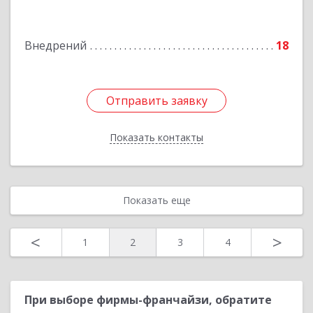
Куйбышева ул, дом № 11
Внедрений
18
Подробнее
Отправить заявку
Отправить заявку
Показать контакты
Назад
Показать еще
<
>
1
2
3
4
При выборе фирмы-франчайзи, обратите