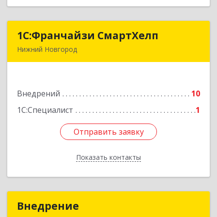
1С:Франчайзи СмартХелп
1С:Франчайзи СмартХелп
Нижний Новгород
603004, Нижегородская обл, Нижний Новгород
г, Ленина пр-кт, дом № 115, пом.35
Внедрений
10
Подробнее
1С:Специалист
1
Отправить заявку
Отправить заявку
Показать контакты
Назад
Внедрение
Внедрение