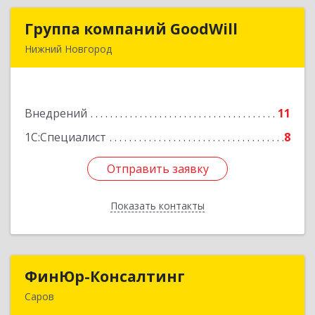
Группа компаний GoodWill
Группа компаний GoodWill
Нижний Новгород
603000, Нижегородская обл, Нижний Новгород
г, Белинского ул, дом № 34, оф.6
Внедрений
11
Подробнее
1С:Специалист
8
Отправить заявку
Отправить заявку
Показать контакты
Назад
ФинЮр-Консалтинг
ФинЮр-Консалтинг
Саров
607190, Нижегородская обл, Саров г,