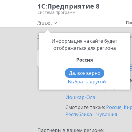
1С:Предприятие 8
Система программ
Россия
Пр
Главная
1С:Архив
Выбор партнёра
Республ
Информация на сайте будет
отображаться для региона
1С:Архив
Россия
в Республике М
Да, все верно
Ознакомьтесь с информацио
Выбрать другой
или внедрение продукта.
Йошкар-Ола
Смотрите также:
Россия
,
Кир
Республика - Чувашия
Партнеры в вашем регионе: