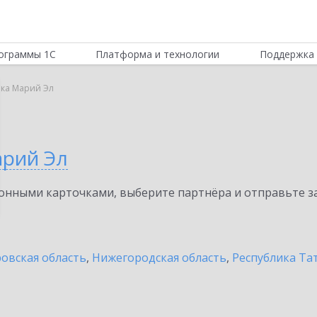
ограммы 1С
Платформа и технологии
Поддержка 
ика Марий Эл
арий Эл
нными карточками, выберите партнёра и отправьте за
овская область
,
Нижегородская область
,
Республика Тат