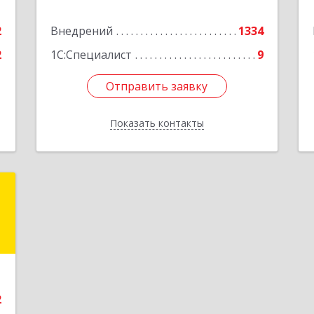
е
2
Внедрений
1334
Подробнее
2
1С:Специалист
9
Отправить заявку
Отправить заявку
Показать контакты
Назад
Ш
,
А
е
2