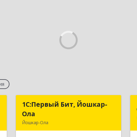
ия
а
1С:Первый Бит, Йошкар-
1С:Первый Бит, Йошкар-
Ола
Ола
,
Йошкар-Ола
8
424000, Марий Эл Респ, Йошкар-Ола г,
Анциферова ул, дом № 7А, оф.1