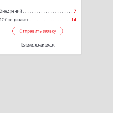
Подробнее
Внедрений
7
1С:Специалист
14
Отправить заявку
Отправить заявку
Показать контакты
Назад