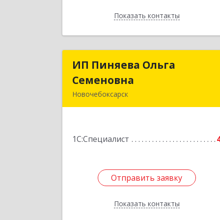
Показать контакты
Назад
ИП Пиняева Ольга
ИП Пиняева Ольг
Семеновна
Семеновн
Новочебоксарск
429965, Чувашская Республика 
Чувашия, Новочебоксарск г
Пионерская ул, дом № 2, корпус 2
1С:Специалист
кв.14
Подробне
Отправить заявку
Отправить заявку
Показать контакты
Назад