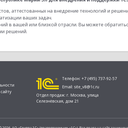
стов, аттестованных на внедрение технологий и решен
атизации ваших задач.
ий в вашей или близкой отрасли. Вы можете обратитьс
ми решений.
Телефон:
+7 (495) 737-92-57
льности
Email:
site_v8@1c.ru
 сайту
Отдел продаж:
г. Москва
,
улица
Селезнёвская, дом 21
© 2026 АО «Группа 1С» (правопреемник «1С»). Все права на сайт защищен