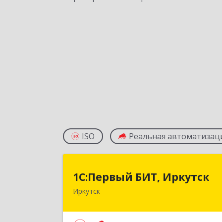
ISO
Реальная автоматизац
1С:Первый БИТ, Иркутс
1С:Первый БИТ, Иркутск
Иркутск
664007, Иркутская обл, Иркутск г
Декабрьских Событий ул, дом № 125
оф.50