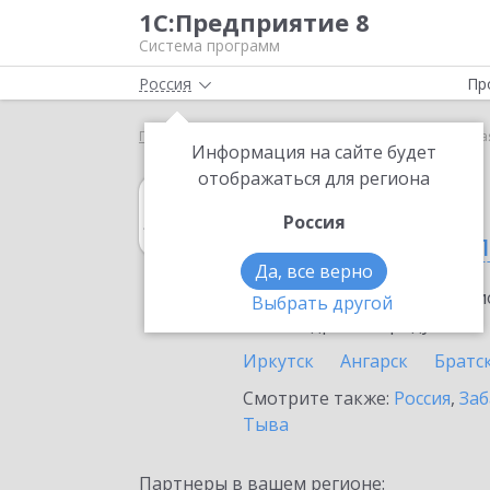
1С:Предприятие 8
Система программ
Россия
Пр
Главная
1С:Архив
Выбор партнёра
Иркутска
Информация на сайте будет
отображаться для региона
1С:Архив
Россия
в Иркутской обл
Да, все верно
Ознакомьтесь с информацио
Выбрать другой
или внедрение продукта.
Иркутск
Ангарск
Братс
Смотрите также:
Россия
,
Заб
Тыва
Партнеры в вашем регионе: