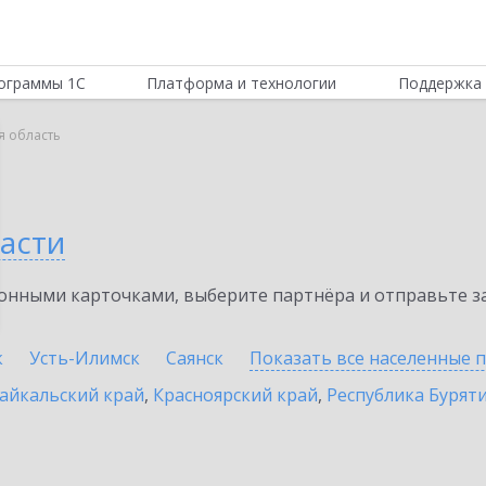
ограммы 1С
Платформа и технологии
Поддержка 
я область
асти
нными карточками, выберите партнёра и отправьте за
к
Усть-Илимск
Саянск
Показать все населенные
п
айкальский край
,
Красноярский край
,
Республика Бурят