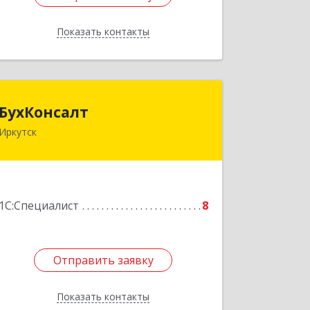
Показать контакты
Назад
БухКонсалт
БухКонсалт
Иркутск
664074, Иркутская обл, Иркутск г,
Игошина ул, дом № 12, кв.24
Подробнее
1С:Специалист
8
Отправить заявку
Отправить заявку
Показать контакты
Назад