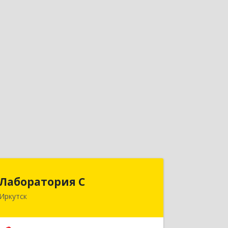
Лаборатория С
Лаборатория С
Иркутск
664003, Иркутская обл, Иркутск г,
Литвинова ул, дом № 4, оф.21