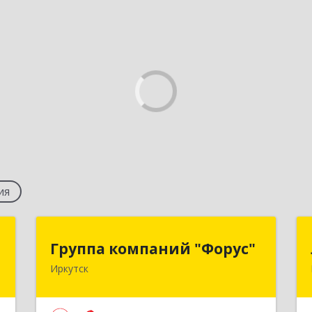
ия
к
Группа компаний "Форус"
Группа компаний "Форус"
Иркутск
,
664007, Иркутская обл, Иркутск г,
,
Ямская ул, дом № 1, корпус 1, оф.1
0