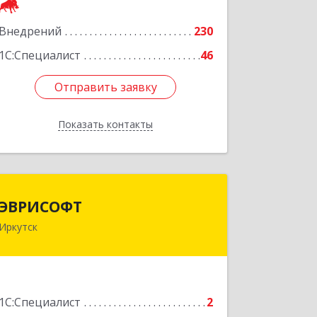
Подробнее
Внедрений
230
1С:Специалист
46
Отправить заявку
Отправить заявку
Показать контакты
Назад
ЭВРИСОФТ
ЭВРИСОФТ
Иркутск
664003, Иркутская обл, Иркутск г,
Дзержинского ул, дом № 10, оф.402
Подробнее
1С:Специалист
2