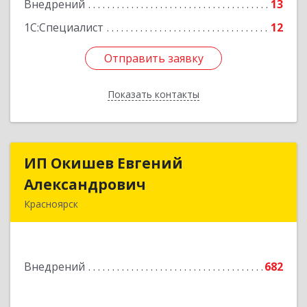
Внедрений
13
1С:Специалист
12
Отправить заявку
Отправить заявку
Показать контакты
Назад
ИП Окишев Евгений
ИП Окишев Евгений
Александрович
Александрович
Красноярск
660012, Красноярский край, Красноярск г,
Семафорная ул, дом № 219, оф.306
Внедрений
682
Подробнее