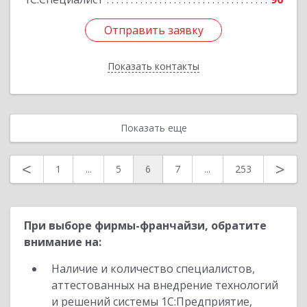
Отправить заявку
Отправить заявку
Показать контакты
Назад
Показать еще
<
>
1
...
5
6
7
...
253
При выборе фирмы-франчайзи, обратите
внимание на:
Наличие и количество специалистов,
аттестованных на внедрение технологий
и решений системы 1С:Предприятие,