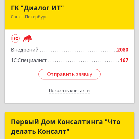
ГК "Диалог ИТ"
ГК "Диалог ИТ"
Санкт-Петербург
194100, Санкт-Петербург г, вн.тер.г.
муниципальный округ Сампсониевское,
Большой Сампсониевский пр-кт, дом № 68,
литера Н, пом.25-Н, ком.№42
Внедрений
2080
Подробнее
1С:Специалист
167
Отправить заявку
Отправить заявку
Показать контакты
Назад
Первый Дом Консалтинга "Что
Первый Дом Консалтинга "Что
делать Консалт"
делать Консалт"