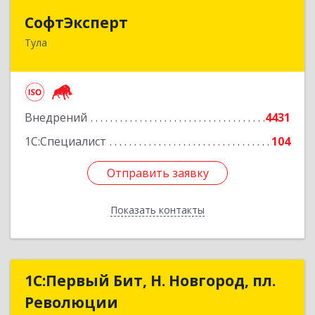
СофтЭксперт
СофтЭксперт
Тула
300013, Тульская обл, Тула г, Болдина ул, дом №
41А, пом.47, оф.1-4
Подробнее
Внедрений
4431
1С:Специалист
104
Отправить заявку
Отправить заявку
Показать контакты
Назад
1С:Первый Бит, Н. Новгород, пл.
1С:Первый Бит, Н. Новгород, пл.
Революции
Революции