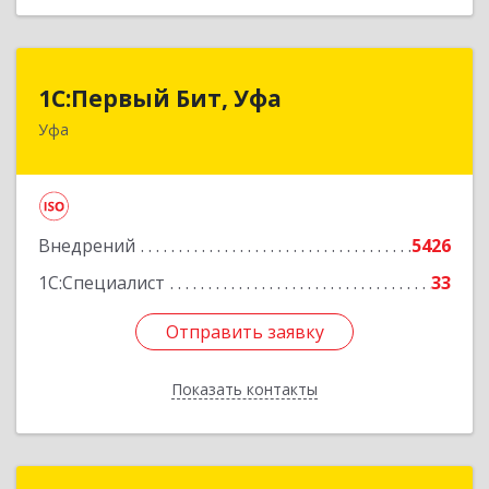
1С:Первый Бит, Уфа
1С:Первый Бит, Уфа
Уфа
450098, Башкортостан Респ, Уфа г,
Комсомольская ул, дом № 165, корпус 3
Подробнее
Внедрений
5426
1С:Специалист
33
Отправить заявку
Отправить заявку
Показать контакты
Назад