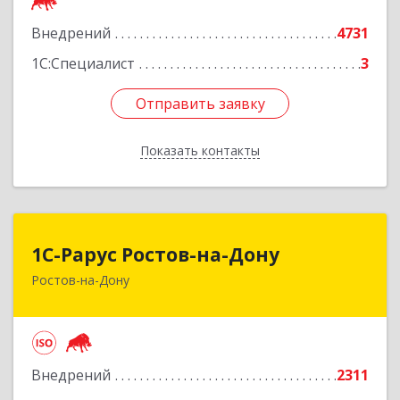
Подробнее
Внедрений
4731
1С:Специалист
3
Отправить заявку
Отправить заявку
Показать контакты
Назад
1С-Рарус Ростов-на-Дону
1С-Рарус Ростов-на-Дону
Ростов-на-Дону
344002, Ростовская обл, г.о. город Ростов-на-
Дону, Ростов-на-Дону г, Газетный пер, дом №
47Б
Подробнее
Внедрений
2311