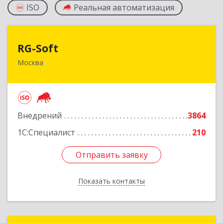
ISO
Реальная автоматизация
RG-Soft
RG-Soft
Москва
119334, Москва г, Вавилова ул, дом № 5, корпус
3, пом.I, этаж 1, ком. 24-40
Подробнее
Внедрений
3864
1С:Специалист
210
Отправить заявку
Отправить заявку
Показать контакты
Назад