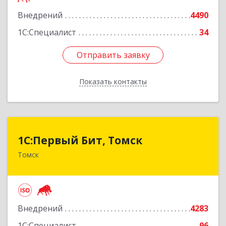
Подробнее
Внедрений
4490
1С:Специалист
34
Отправить заявку
Отправить заявку
Показать контакты
Назад
1С:Первый Бит, Томск
1С:Первый Бит, Томск
Томск
634041, Томская обл, Томск г, Кирова пр-кт,
дом № 51А, оф.508
Подробнее
Внедрений
4283
1С:Специалист
96