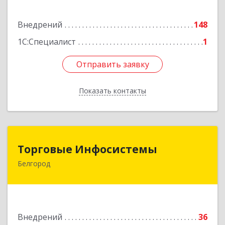
Подробнее
Внедрений
148
1С:Специалист
1
Отправить заявку
Отправить заявку
Показать контакты
Назад
Торговые Инфосистемы
Торговые Инфосистемы
Белгород
308023, Белгородская обл, Белгород г,
Студенческая ул, дом № 17г, оф.213
Подробнее
Внедрений
36