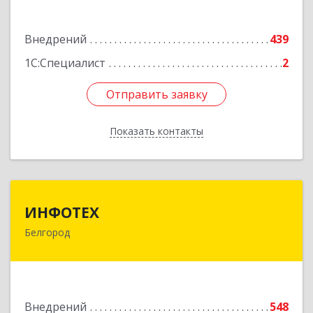
Подробнее
Внедрений
439
1С:Специалист
2
Отправить заявку
Отправить заявку
Показать контакты
Назад
ИНФОТЕХ
ИНФОТЕХ
Белгород
308012, Белгородская обл, Белгород г,
Костюкова ул, дом № 36-Г
Подробнее
Внедрений
548