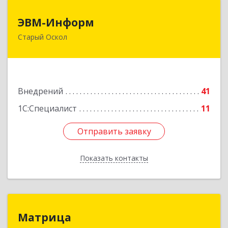
ЭВМ-Информ
ЭВМ-Информ
Старый Оскол
309502, Белгородская обл, Старый Оскол г,
Надежда мкр, строение 11
Подробнее
Внедрений
41
1С:Специалист
11
Отправить заявку
Отправить заявку
Показать контакты
Назад
Матрица
Матрица