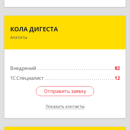
КОЛА ДИГЕСТА
КОЛА ДИГЕСТА
Апатиты
184209, Мурманская обл, Апатиты г,
Космонавтов ул, дом № 17
Подробнее
Внедрений
82
1С:Специалист
12
Отправить заявку
Отправить заявку
Показать контакты
Назад