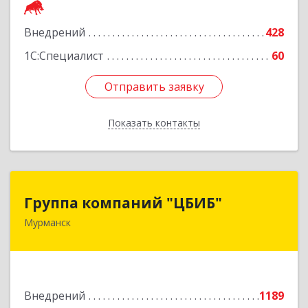
Внедрений
428
Подробнее
1С:Специалист
60
Отправить заявку
Отправить заявку
Показать контакты
Назад
Группа компаний "ЦБИБ"
Группа компаний "ЦБИБ"
Мурманск
183010, Мурманская обл, Мурманск г, Кирова
пр-кт, дом № 17
Подробнее
Внедрений
1189