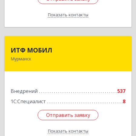
Показать контакты
Назад
ИТФ МОБИЛ
ИТФ МОБИЛ
Мурманск
183038, Мурманская обл, Мурманск г, Терский
пер, дом № 13
Подробнее
Внедрений
537
1С:Специалист
8
Отправить заявку
Отправить заявку
Показать контакты
Назад