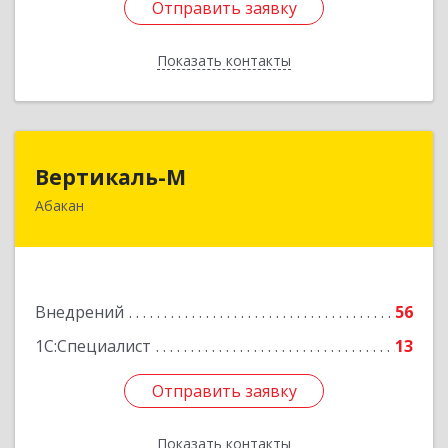
Отправить заявку
Отправить заявку
Показать контакты
Назад
Вертикаль-М
Вертикаль-М
Абакан
655017, Хакасия Респ, Абакан г, Чертыгашева
ул, дом № 124, кв.97Н
Подробнее
Внедрений
56
1С:Специалист
13
Отправить заявку
Отправить заявку
Показать контакты
Назад