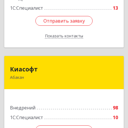
1С:Специалист
13
Отправить заявку
Отправить заявку
Показать контакты
Назад
Киасофт
Киасофт
Абакан
655017, Хакасия Респ, Абакан г, Ивана Ярыгина
ул, дом № 34, оф.5
Подробнее
Внедрений
98
1С:Специалист
10