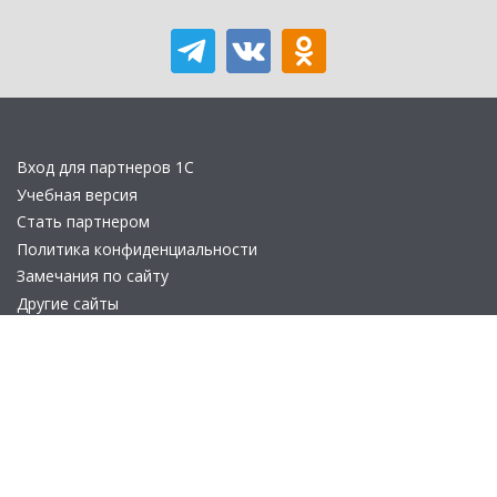
Вход для партнеров 1С
Учебная версия
Стать партнером
Политика конфиденциальности
Замечания по сайту
Другие сайты
Телефон:
+7 (495) 737-92-57
Email:
site_v8@1c.ru
Отдел продаж:
г. Москва
,
улица Селезнёвская, дом 21