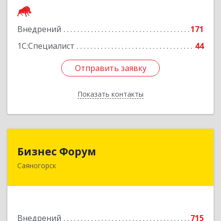
Подробнее
Внедрений
171
1С:Специалист
44
Отправить заявку
Отправить заявку
Показать контакты
Назад
Бизнес Форум
Бизнес Форум
Саяногорск
655603, Хакасия Респ, Саяногорск г, Советский
мкр, дом № 2, кв.262
Подробнее
Внедрений
715