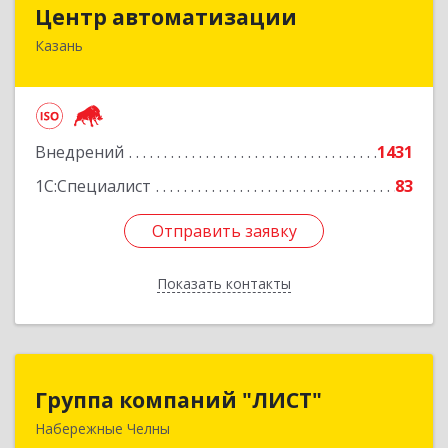
Центр автоматизации
Центр автоматизации
Казань
420133, Татарстан Респ, Казань г, Ямашева пр-
кт, дом № 92
Подробнее
Внедрений
1431
1С:Специалист
83
Отправить заявку
Отправить заявку
Показать контакты
Назад
Группа компаний "ЛИСТ"
Группа компаний "ЛИСТ"
Набережные Челны
423832, Татарстан Респ, Набережные Челны г,