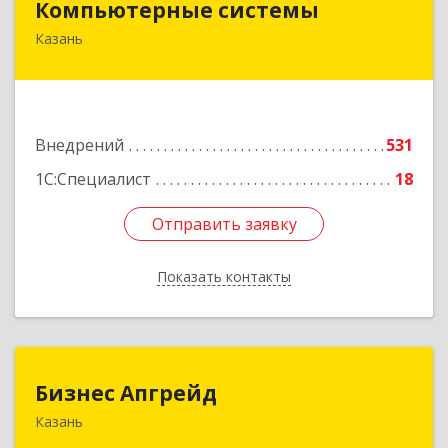
Компьютерные системы
Казань
420066, Татарстан Респ, Казань г, Солдатская
ул, дом № 8, оф.210
Подробнее
Внедрений
531
1С:Специалист
18
Отправить заявку
Отправить заявку
Показать контакты
Назад
Бизнес Апгрейд
Бизнес Апгрейд
Казань
420072, Татарстан Респ, Казань г, Гастелло ул,