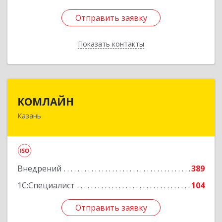
Отправить заявку
Отправить заявку
Показать контакты
Назад
КОМЛАЙН
КОМЛАЙН
Казань
420138, Татарстан Респ, Казань г, Победы пр-
кт, дом № 18Б
Подробнее
Внедрений
389
1С:Специалист
104
Отправить заявку
Отправить заявку