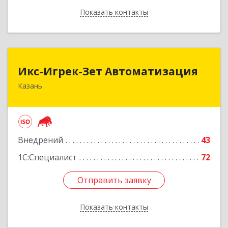
Показать контакты
Назад
Икс-Игрек-Зет Автоматизация
Икс-Игрек-Зет Автоматизация
Казань
420107, Татарстан Респ, Казань г,
Петербургская ул, дом № 64, пом.1036
Подробнее
Внедрений
43
1С:Специалист
72
Отправить заявку
Отправить заявку
Показать контакты
Назад