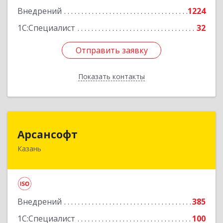
Подробнее
Внедрений
1224
1С:Специалист
32
Отправить заявку
Отправить заявку
Показать контакты
Назад
Арсансофт
Арсансофт
Казань
420073, Татарстан Респ, Казань г, Гвардейская
ул, дом № 16 Б, оф.305
Подробнее
Внедрений
385
1С:Специалист
100