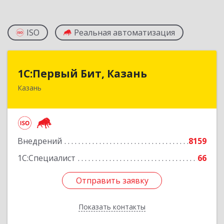
ISO
Реальная автоматизация
1С:Первый Бит, Казань
1С:Первый Бит, Казань
Казань
420133, Татарстан Респ, Казань г, Ямашева пр-
кт, дом № 37Б, пом./офис 1000/4
Подробнее
Внедрений
8159
1С:Специалист
66
Отправить заявку
Отправить заявку
Показать контакты
Назад