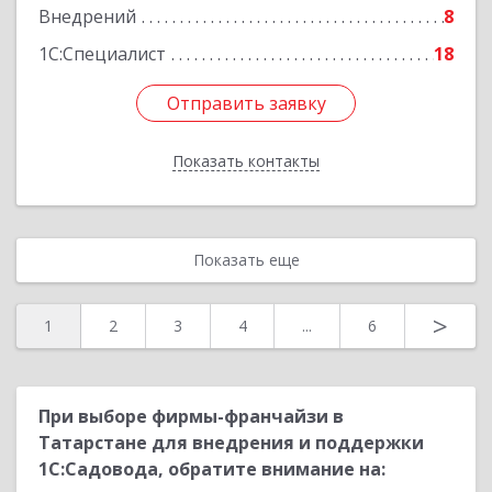
Внедрений
8
1С:Специалист
18
Отправить заявку
Отправить заявку
Показать контакты
Назад
Показать еще
>
1
2
3
4
...
6
При выборе фирмы-франчайзи в
Татарстане для внедрения и поддержки
1С:Садовода, обратите внимание на: