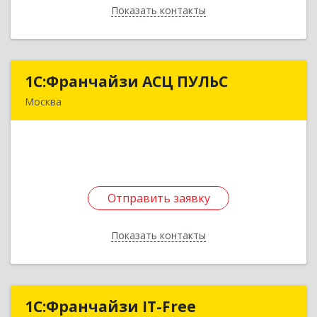
Показать контакты
Назад
1С:Франчайзи АСЦ ПУЛЬС
1С:Франчайзи АСЦ ПУЛЬС
Москва
105275, Москва г, вн.тер.г. Муниципальный
Округ Соколиная Гора, 8-я Соколиной Горы ул,
дом № 18, корпус 1, пом.1П
Подробнее
Отправить заявку
Отправить заявку
Показать контакты
Назад
1С:Франчайзи IT-Free
1С:Франчайзи IT-Free