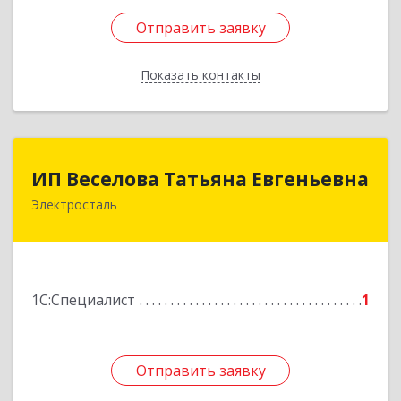
Отправить заявку
Отправить заявку
Показать контакты
Назад
ИП Веселова Татьяна Евгеньевна
ИП Веселова Татьяна Евгеньевна
Электросталь
144000, Московская обл, Электросталь г,
Николаева ул, дом № 6, кв.6
Подробнее
1С:Специалист
1
Отправить заявку
Отправить заявку