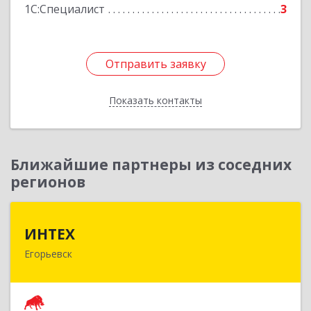
1С:Специалист
3
Отправить заявку
Отправить заявку
Показать контакты
Назад
Ближайшие партнеры из соседних
регионов
ИНТЕХ
ИНТЕХ
Егорьевск
140300, Московская обл, Егорьевск г, 5-й мкр,
дом № 10, оф.2
Подробнее