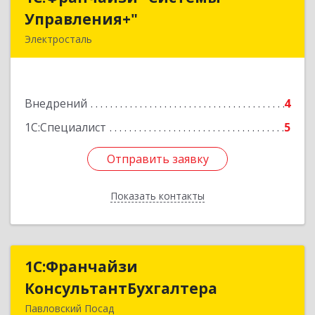
Управления+"
Управления+"
Электросталь
144006, Московская обл, Электросталь г,
Северная ул, дом № 5А, оф.6
Внедрений
4
Подробнее
1С:Специалист
5
Отправить заявку
Отправить заявку
Показать контакты
Назад
1С:Франчайзи
1С:Франчайзи
КонсультантБухгалтера
КонсультантБухгалтера
Павловский Посад