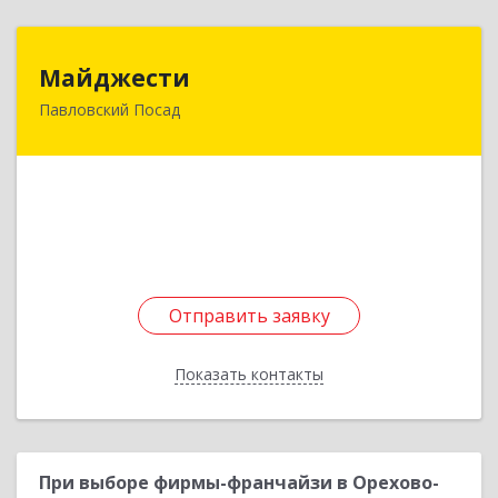
Майджести
Майджести
Павловский Посад
142502, Московская обл, Павлово-Посадский р-
н, Павловский Посад г, Южная ул, дом № 22,
кв.59
Подробнее
Отправить заявку
Отправить заявку
Показать контакты
Назад
При выборе фирмы-франчайзи в Орехово-