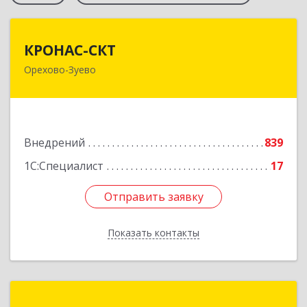
КРОНАС-СКТ
КРОНАС-СКТ
Орехово-Зуево
142600, Московская обл, Орехово-Зуево г,
Бабушкина ул, дом № 2А, пом.31
Подробнее
Внедрений
839
1С:Специалист
17
Отправить заявку
Отправить заявку
Показать контакты
Назад
ГК CIT