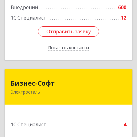
Внедрений
600
1С:Специалист
12
Отправить заявку
Отправить заявку
Показать контакты
Назад
Бизнес-Софт
Бизнес-Софт
Электросталь
144000, Московская обл, Электросталь г, Карла
Маркса ул, дом № 26
Подробнее
1С:Специалист
4