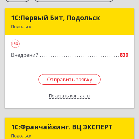
1С:Первый Бит, Подольск
1С:Первый Бит, Подольск
Подольск
142100, Московская обл, Подольск г,
Комсомольская ул, дом № 1, пом.1
Внедрений
830
Подробнее
Отправить заявку
Отправить заявку
Показать контакты
Назад
1С:Франчайзинг. ВЦ ЭКСПЕРТ
1С:Франчайзинг. ВЦ ЭКСПЕРТ
Подольск