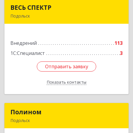
ВЕСЬ СПЕКТР
ВЕСЬ СПЕКТР
Подольск
142116, Московская обл, Подольск г, Советская
ул, дом № 36
Внедрений
113
Подробнее
1С:Специалист
3
Отправить заявку
Отправить заявку
Показать контакты
Назад
Полином
Полином
Подольск
142100, Московская обл, Подольск г,