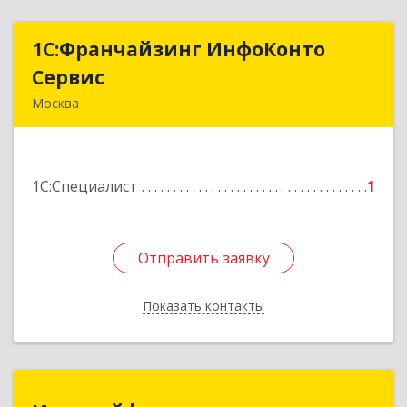
1С:Франчайзинг ИнфоКонто
1С:Франчайзинг ИнфоКонто
Сервис
Сервис
Москва
105523, Москва г, Щелковское ш, дом № 82Б
Подробнее
1С:Специалист
1
Отправить заявку
Отправить заявку
Показать контакты
Назад
Идеалайф