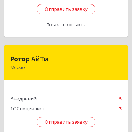
Отправить заявку
Отправить заявку
Показать контакты
Назад
Ротор АйТи
Ротор АйТи
Москва
111396, Москва г, Зелёный пр-кт, дом № 42,
кв.188
Подробнее
Внедрений
5
1С:Специалист
3
Отправить заявку
Отправить заявку