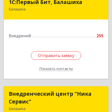
1С:Первый Бит, Балашиха
Балашиха
143909, Московская обл, Балашиха г, Звездная
ул, дом № 7Б, пом.337
Подробнее
Внедрений
255
Отправить заявку
Отправить заявку
Показать контакты
Назад
Внедренческий центр "Ника
Внедренческий центр "Ника
Сервис"
Сервис"
Балашиха