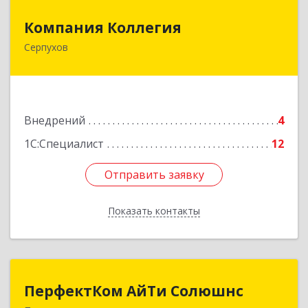
Компания Коллегия
Компания Коллегия
Серпухов
142211, Московская обл, Серпухов г, Оборонная
ул, дом № 19
Подробнее
Внедрений
4
1С:Специалист
12
Отправить заявку
Отправить заявку
Показать контакты
Назад
ПерфектКом АйТи Солюшнс
ПерфектКом АйТи Солюшнс