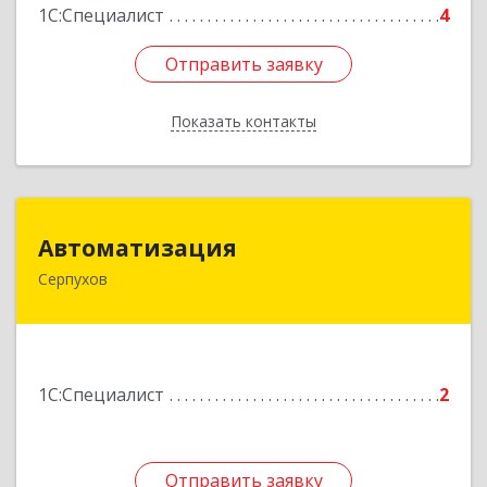
1С:Специалист
4
Отправить заявку
Отправить заявку
Показать контакты
Назад
Автоматизация
Автоматизация
Серпухов
142205, Московская обл, Серпухов г,
Комсомольская ул, дом № 4а, кв.136
Подробнее
1С:Специалист
2
Отправить заявку
Отправить заявку