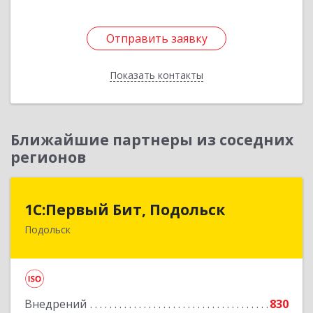
Отправить заявку
Отправить заявку
Показать контакты
Назад
Ближайшие партнеры из соседних
регионов
1С:Первый Бит, Подольск
1С:Первый Бит, Подольск
Подольск
142100, Московская обл, Подольск г,
Комсомольская ул, дом № 1, пом.1
Подробнее
Внедрений
830