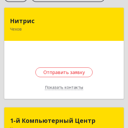
Нитрис
Нитрис
Чехов
142350, Московская обл, Чехов м.о., Столбовая
пгт, Серпуховская ул, дом № 23
Подробнее
Отправить заявку
Отправить заявку
Показать контакты
Назад
1-й Компьютерный Центр
1-й Компьютерный Центр