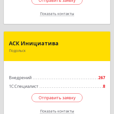
Отправить заявку
Отправить заявку
Показать контакты
Назад
АСК Инициатива
АСК Инициатива
Подольск
142100, Московская обл, Подольск г,
Комсомольская ул, дом № 46
Подробнее
Внедрений
267
1С:Специалист
8
Отправить заявку
Отправить заявку
Показать контакты
Назад