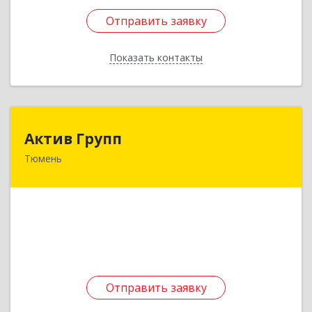
Отправить заявку
Отправить заявку
Показать контакты
Назад
Актив Групп
Актив Групп
Тюмень
625003, Тюменская обл, Тюмень г, Семакова
ул, дом № 30, оф.105
Подробнее
Отправить заявку
Отправить заявку