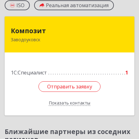
ISO
Реальная автоматизация
Композит
Композит
Заводоуковск
627140, Тюменская обл, Заводоуковский р-н,
Заводоуковск г, Шоссейная ул, дом № 156
Подробнее
1С:Специалист
1
Отправить заявку
Отправить заявку
Показать контакты
Назад
Ближайшие партнеры из соседних