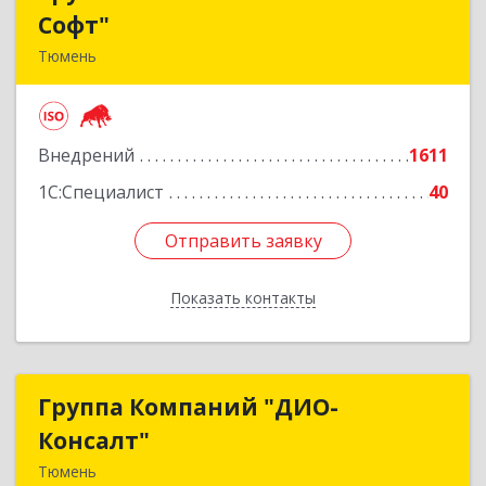
Софт"
Софт"
Тюмень
625048, Тюменская обл, Тюмень г, Салтыкова-
Щедрина ул, дом № 44/4
Внедрений
1611
Подробнее
1С:Специалист
40
Отправить заявку
Отправить заявку
Показать контакты
Назад
Группа Компаний "ДИО-
Группа Компаний "ДИО-
Консалт"
Консалт"
Тюмень