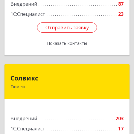
Внедрений
87
1С:Специалист
23
Отправить заявку
Отправить заявку
Показать контакты
Назад
Солвикс
Солвикс
Тюмень
625031, Тюменская обл, Тюмень г, Щербакова
ул, дом № 160Б, оф.206
Подробнее
Внедрений
203
1С:Специалист
17