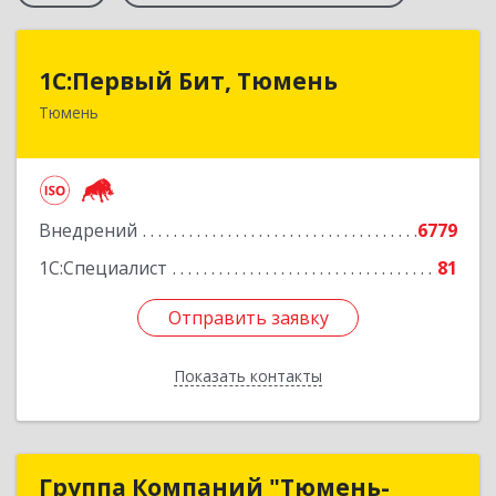
1С:Первый Бит, Тюмень
1С:Первый Бит, Тюмень
Тюмень
625000, Тюменская обл, Тюмень г, Республики
ул, дом № 61, оф.712
Подробнее
Внедрений
6779
1С:Специалист
81
Отправить заявку
Отправить заявку
Показать контакты
Назад
Группа Компаний "Тюмень-
Группа Компаний "Тюмень-