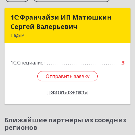
1С:Франчайзи ИП Матюшкин
1С:Франчайзи ИП Матюшкин
Сергей Валерьевич
Сергей Валерьевич
Надым
629730, Ямало-Ненецкий АО, Надым г, ул.
Зверева, дом № 47, кв.28
1С:Специалист
3
Подробнее
Отправить заявку
Отправить заявку
Показать контакты
Назад
Ближайшие партнеры из соседних
регионов