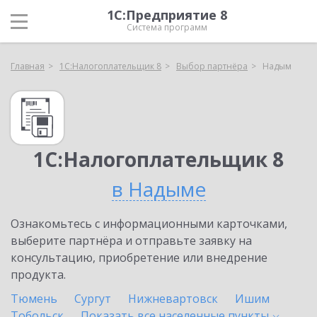
1С:Предприятие 8
Система программ
Главная
1С:Налогоплательщик 8
Выбор партнёра
Надым
1С:Налогоплательщик 8
в Надыме
Ознакомьтесь с информационными карточками,
выберите партнёра и отправьте заявку на
консультацию, приобретение или внедрение
продукта.
Тюмень
Сургут
Нижневартовск
Ишим
Тобольск
Показать все населенные
пункты