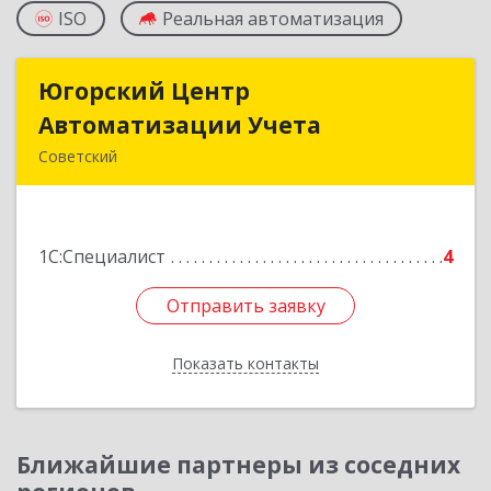
ISO
Реальная автоматизация
Югорский Центр
Югорский Центр
Автоматизации Учета
Автоматизации Учета
Советский
628242, Ханты-Мансийский Автономный округ
- Югра АО, Советский р-н, Советский г, Ленина
ул, дом № 18, оф.9
1С:Специалист
4
Подробнее
Отправить заявку
Отправить заявку
Показать контакты
Назад
Ближайшие партнеры из соседних