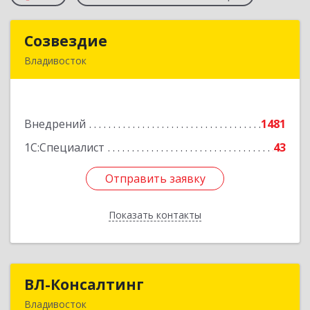
Созвездие
Созвездие
Владивосток
690069, Приморский край, Владивосток г,
Тухачевского ул, дом № 62, кв.94
Внедрений
1481
Подробнее
1С:Специалист
43
Отправить заявку
Отправить заявку
Показать контакты
Назад
ВЛ-Консалтинг
ВЛ-Консалтинг
Владивосток