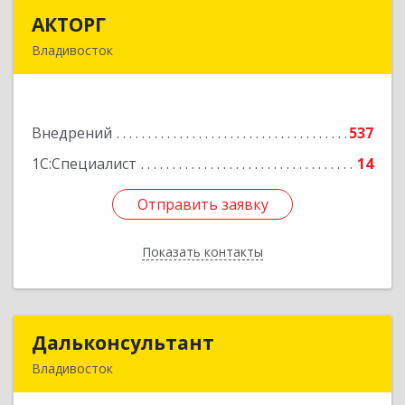
АКТОРГ
АКТОРГ
Владивосток
690002, Приморский край, Владивосток г,
Океанский пр-кт, дом № 117
Внедрений
537
Подробнее
1С:Специалист
14
Отправить заявку
Отправить заявку
Показать контакты
Назад
Дальконсультант
Дальконсультант
Владивосток
690066, Приморский край, Владивосток г,