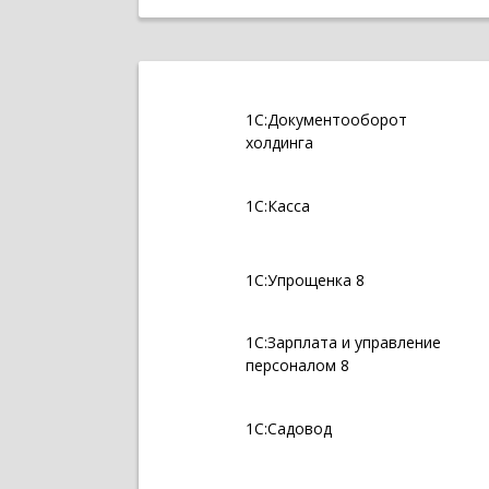
1С:Документооборот
холдинга
1С:Касса
1С:Упрощенка 8
1С:Зарплата и управление
персоналом 8
1С:Садовод