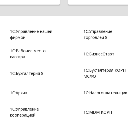
1С:Управление нашей
1С:Управление
фирмой
торговлей 8
1С:Рабочее место
1С:БизнесСтарт
кассира
1С:Бухгалтерия КОРП
1С:Бухгалтерия 8
МСФО
1С:Архив
1С:Налогоплательщик
1С:Управление
1С:MDM КОРП
кооперацией