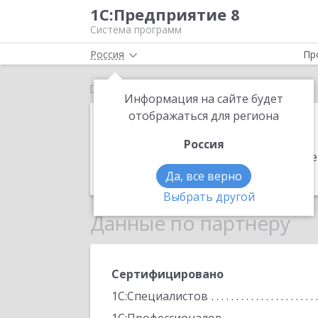
1С:Предприятие 8
Система программ
Россия
Пр
Главная
Магрус
Информация на сайте будет
Магрус
отображаться для региона
Россия
Адрес:
625031, Тюменская обл, Тюмен
Телефон:
+7 (3452) 68-1280
Да, все верно
Выбрать другой
Данные по партнеру
Сертифицировано
1С:Специалистов