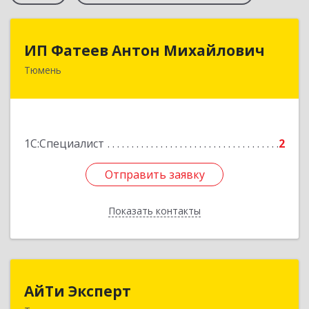
ИП Фатеев Антон Михайлович
ИП Фатеев Антон Михайлович
Тюмень
625046, Тюменская обл, Тюмень г, Майский
проезд, дом № 5, кв.72
Подробнее
1С:Специалист
2
Отправить заявку
Отправить заявку
Показать контакты
Назад
АйТи Эксперт
АйТи Эксперт