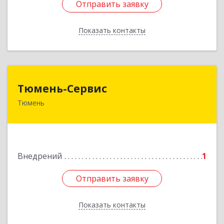
Отправить заявку
Отправить заявку
Показать контакты
Назад
Тюмень-Сервис
Тюмень-Сервис
Тюмень
625007, Тюменская обл, Тюмень г, Депутатская
ул, дом № 78, корпус 1, кв.5
Подробнее
Внедрений
1
Отправить заявку
Отправить заявку
Показать контакты
Назад