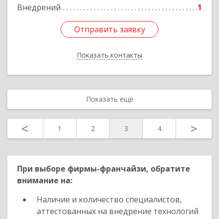
Внедрений
1
Подробнее
Отправить заявку
Отправить заявку
Показать контакты
Назад
Показать еще
<
>
1
2
3
4
При выборе фирмы-франчайзи, обратите
внимание на:
Наличие и количество специалистов,
аттестованных на внедрение технологий