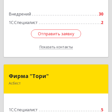
Подробнее
Внедрений
30
1С:Специалист
2
Отправить заявку
Отправить заявку
Показать контакты
Назад
Фирма "Тори"
Фирма "Тори"
Асбест
624286, Свердловская обл, Асбест г, Малышева
рп, Автомобилистов ул, дом № 7, кв.24
Подробнее
1С:Специалист
5