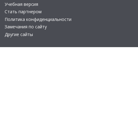
Учебная версия
Стать партнером
Политика конфиденциальности
Замечания по сайту
Другие сайты
Телефон:
+7 (495) 737-92-57
Email:
site_v8@1c.ru
Отдел продаж:
г. Москва
,
улица Селезнёвская, дом 21
© 2026 АО «Группа 1С» (правопреемник «1С»). Все права на сайт
защищены
© 2011- 2026 ООО «1С-Софт» (
о компании
).
Исключительное право на технологическую платформу
«1С:Предприятие 8» и типовые конфигурации программных
продуктов системы «1С:Предприятие 8», представленные на