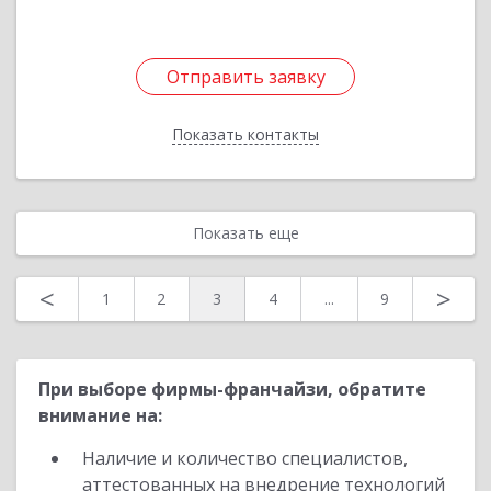
Отправить заявку
Отправить заявку
Показать контакты
Назад
Показать еще
<
>
1
2
3
4
...
9
При выборе фирмы-франчайзи, обратите
внимание на:
Наличие и количество специалистов,
аттестованных на внедрение технологий