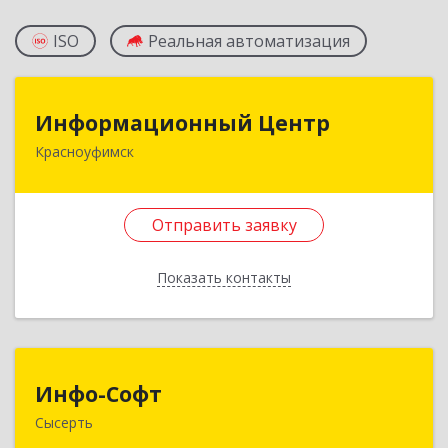
ISO
Реальная автоматизация
Информационный Центр
Информационный Центр
Красноуфимск
623300, Свердловская обл, Красноуфимск г,
Мизерова ул, дом № 112А
Отправить заявку
Подробнее
Отправить заявку
Показать контакты
Назад
Инфо-Софт
Инфо-Софт
Сысерть
624021, Свердловская обл, Сысерть г, Коммуны