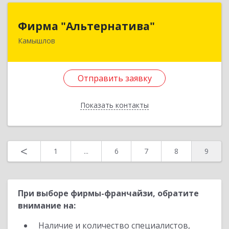
Фирма "Альтернатива"
Фирма "Альтернатива"
Камышлов
624860, Свердловская обл, Камышлов г, Ленина
ул, дом № 30
Отправить заявку
Подробнее
Отправить заявку
Показать контакты
Назад
<
1
...
6
7
8
9
При выборе фирмы-франчайзи, обратите
внимание на:
Наличие и количество специалистов,