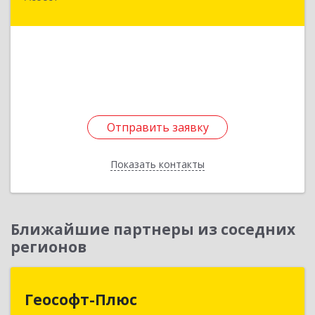
Ленинградская ул, дом № 1А, оф.205
Подробнее
Отправить заявку
Отправить заявку
Показать контакты
Назад
Ближайшие партнеры из соседних
регионов
Геософт-Плюс
Геософт-Плюс