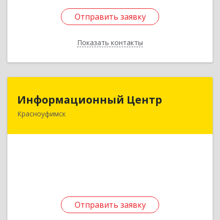
Отправить заявку
Отправить заявку
Показать контакты
Назад
Информационный Центр
Информационный Центр
Красноуфимск
623300, Свердловская обл, Красноуфимск г,
Мизерова ул, дом № 112А
Подробнее
Отправить заявку
Отправить заявку