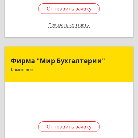
Отправить заявку
Отправить заявку
Показать контакты
Назад
Фирма "Мир Бухгалтерии"
Фирма "Мир Бухгалтерии"
Камышлов
624860, Свердловская обл, Камышлов г,
Советская ул, дом № 7
Подробнее
Отправить заявку
Отправить заявку