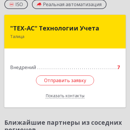
ISO
Реальная автоматизация
"ТЕХ-АС" Технологии Учета
"ТЕХ-АС" Технологии Учета
Талица
623640, Свердловская обл, Талицкий р-н,
Талица г, Ленина ул, дом № 73, пом.9
Подробнее
Внедрений
7
Отправить заявку
Отправить заявку
Показать контакты
Назад
Ближайшие партнеры из соседних
регионов