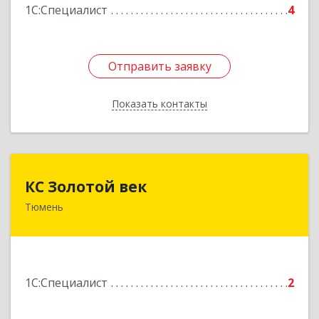
1С:Специалист
4
Подробнее
Отправить заявку
Отправить заявку
Показать контакты
Назад
КС Золотой век
КС Золотой век
Тюмень
625048, Тюменская обл, Тюмень г, Красных
Зорь ул, дом № 31
Подробнее
1С:Специалист
2