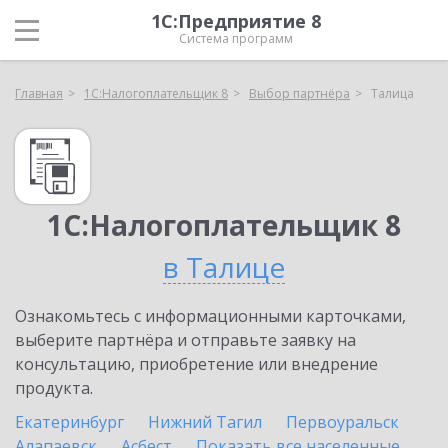
1С:Предприятие 8
Система программ
Главная
1С:Налогоплательщик 8
Выбор партнёра
Талица
1С:Налогоплательщик 8
в Талице
Ознакомьтесь с информационными карточками,
выберите партнёра и отправьте заявку на
консультацию, приобретение или внедрение
продукта.
Екатеринбург
Нижний Тагил
Первоуральск
Алапаевск
Асбест
Показать все населенные