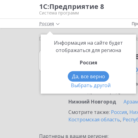
1С:Предприятие 8
Система программ
Россия
Пр
Главная
1С:Налогоплательщик 8
Выбор партнё
Информация на сайте будет
отображаться для региона
1С:Налогоплат
Россия
в Нижнем Новг
Да, все верно
Ознакомьтесь с информацио
Выбрать другой
или внедрение продукта.
Нижний Новгород
Арзам
Смотрите также:
Россия
,
Ниж
Костромская область
,
Респу
Партнеры в вашем регионе: