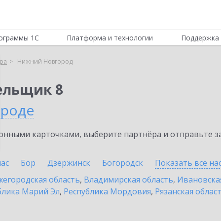
ограммы 1С
Платформа и технологии
Поддержка 
ра
Нижний Новгород
ельщик 8
ороде
нными карточками, выберите партнёра и отправьте за
ас
Бор
Дзержинск
Богородск
Показать все н
егородская область
,
Владимирская область
,
Ивановска
блика Марий Эл
,
Республика Мордовия
,
Рязанская облас