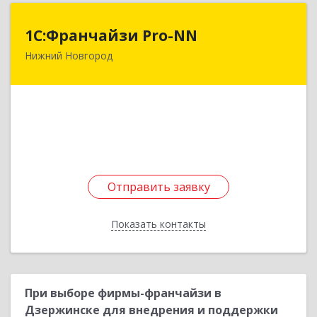
1С:Франчайзи Pro-NN
1С:Франчайзи Pro-NN
Нижний Новгород
603032, Нижегородская обл, Нижний Новгород
г, Заречный б-р, дом № 7, кв.89
Подробнее
Отправить заявку
Отправить заявку
Показать контакты
Назад
При выборе фирмы-франчайзи в
Дзержинске для внедрения и поддержки