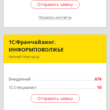
Отправить заявку
Отправить заявку
Показать контакты
Назад
1С:Франчайзинг.
1С:Франчайзинг.
ИНФОРМПОВОЛЖЬЕ
ИНФОРМПОВОЛЖЬЕ
Нижний Новгород
603003, Нижегородская обл, Нижний Новгород
г, Ефремова ул, дом № 6, оф.6
Внедрений
676
Подробнее
1С:Специалист
10
Отправить заявку
Отправить заявку