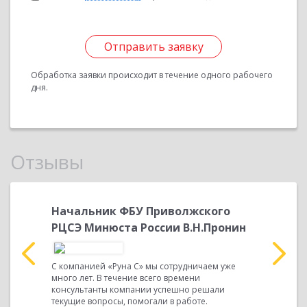
Отправить заявку
Обработка заявки происходит в течение одного рабочего
дня.
Отзывы
ого
Начальник ФБУ Приволжского
Началь
Пронин
РЦСЭ Минюста России В.Н.Пронин
РЦСЭ М
ем уже
С компанией «Руна С» мы сотрудничаем уже
С компани
много лет. В течение всего времени
много лет.
али
консультанты компании успешно решали
консульта
текущие вопросы, помогали в работе.
текущие в