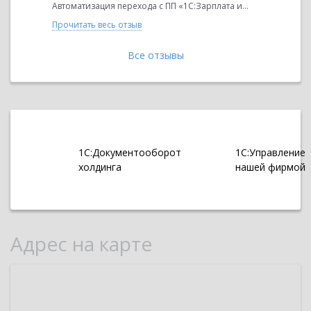
ата и...
Автоматизация перехода с ПП «1С:Зарплата и...
Автоматиза
Прочитать весь отзыв
Прочитать 
Все отзывы
1С:Документооборот
1С:Управление
холдинга
нашей фирмой
Адрес на карте