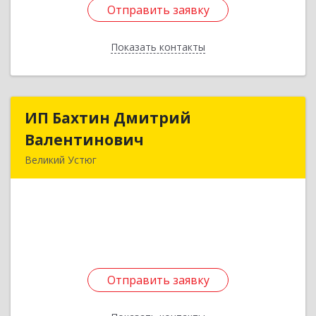
Отправить заявку
Отправить заявку
Показать контакты
Назад
ИП Бахтин Дмитрий
ИП Бахтин Дмитрий
Валентинович
Валентинович
Великий Устюг
162341, Вологодская обл, Велико-Устюгский р-
н, Красавино г, Революции ул, дом № 57
Подробнее
Отправить заявку
Отправить заявку