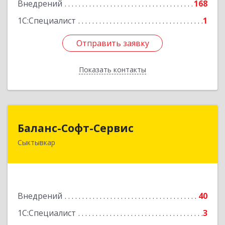
Внедрений
168
1С:Специалист
1
Отправить заявку
Отправить заявку
Показать контакты
Назад
Баланс-Софт-Сервис
Баланс-Софт-Сервис
Сыктывкар
167000, Коми Респ, Сыктывкар г, Первомайская
ул, дом № 70, оф.401
Подробнее
Внедрений
40
1С:Специалист
3