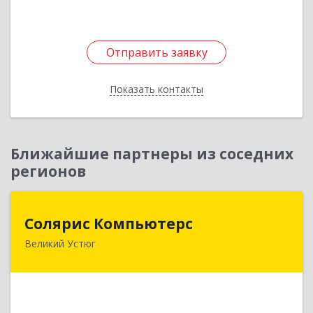
Отправить заявку
Отправить заявку
Показать контакты
Назад
Ближайшие партнеры из соседних
регионов
Солярис Компьютерс
Солярис Компьютерс
Великий Устюг
162390, Вологодская обл, Великий Устюг г,
Виноградова ул, дом № 87
Подробнее