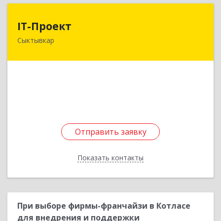
IT-Проект
IT-Проект
Сыктывкар
168220, Коми Респ, м.р-н Сыктывдинский , c.п.
Выльгорт, Выльгорт с, Вавилина ул, дом № 28б
Подробнее
Отправить заявку
Отправить заявку
Показать контакты
Назад
При выборе фирмы-франчайзи в Котласе
для внедрения и поддержки