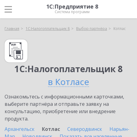
1С:Предприятие 8
Система программ
Главная
1С:Налогоплательщик 8
Выбор партнёра
Котлас
1С:Налогоплательщик 8
в Котласе
Ознакомьтесь с информационными карточками,
выберите партнёра и отправьте заявку на
консультацию, приобретение или внедрение
продукта.
Архангельск
Котлас
Северодвинск
Нарьян-
Мар
Новодвинск
Показать все населенные