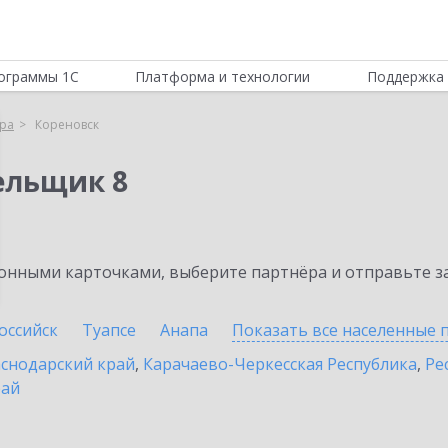
ограммы 1С
Платформа и технологии
Поддержка 
ра
Кореновск
ельщик 8
нными карточками, выберите партнёра и отправьте за
оссийск
Туапсе
Анапа
Показать все населенные
снодарский край
,
Карачаево-Черкесская Республика
,
Ре
рай