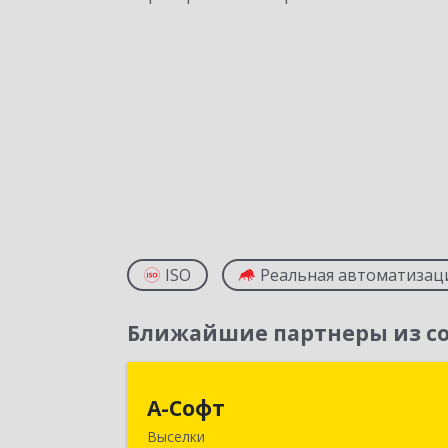
ISO
Реальная автоматизац
Ближайшие партнеры из со
А-Соф
А-Софт
Выселки
353100, Краснодарский край