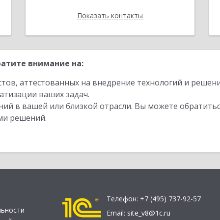
Показать контакты
Назад
атите внимание на:
стов, аттестованных на внедрение технологий и решен
атизации ваших задач.
ий в вашей или близкой отрасли. Вы можете обратитьс
ми решений.
Телефон:
+7 (495) 737-92-57
льности
Email:
site_v8@1c.ru