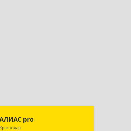
АЛИАС pro
АЛИАС pro
Краснодар
350031, Краснодарский край,