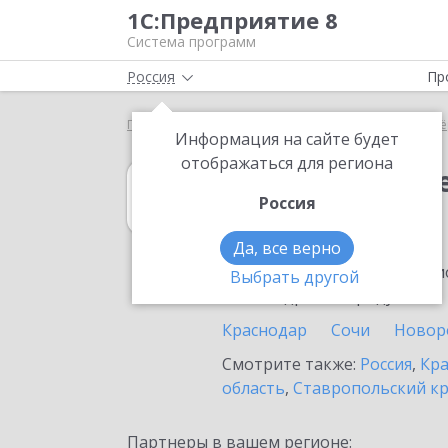
1С:Предприятие 8
Система программ
Россия
Пр
Главная
1С:Налогоплательщик 8
Выбор партнё
Информация на сайте будет
отображаться для региона
1С:Налогоплат
Россия
в Кореновске
Да, все верно
Ознакомьтесь с информацио
Выбрать другой
или внедрение продукта.
Краснодар
Сочи
Новор
Смотрите также:
Россия
,
Кра
область
,
Ставропольский к
Партнеры в вашем регионе: