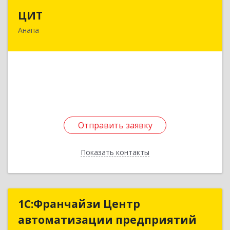
ЦИТ
ЦИТ
Анапа
353440, Краснодарский край, Анапский р-н,
Анапа г, Толстого ул, дом № 140А, кв.61
Подробнее
Отправить заявку
Отправить заявку
Показать контакты
Назад
1С:Франчайзи Центр
1С:Франчайзи Центр
автоматизации предприятий
автоматизации предприятий