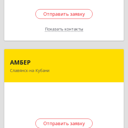
Отправить заявку
Отправить заявку
Показать контакты
Назад
АМБЕР
АМБЕР
Славянск-на-Кубани
353562, Краснодарский край, Славянский р-н,
Славянск-на-Кубани г, Крупской ул, дом № 12
Подробнее
Отправить заявку
Отправить заявку