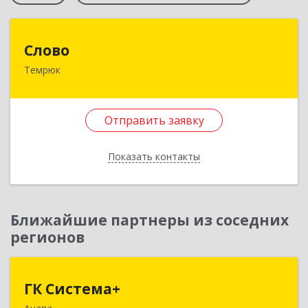
Слово
Слово
Темрюк
353500, Краснодарский край, Темрюкский р-н,
Темрюк г, Калинина ул, дом № 8, оф.4
Отправить заявку
Подробнее
Отправить заявку
Показать контакты
Назад
Ближайшие партнеры из соседних
регионов
ГК Система+
ГК Система+