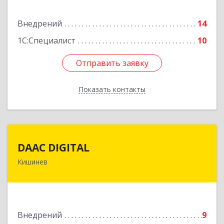
Внедрений
14
1С:Специалист
10
Отправить заявку
Отправить заявку
Показать контакты
Назад
DAAC DIGITAL
DAAC DIGITAL
Кишинев
МОЛДОВА, MD-2069, г.Кишинев, ул.Каля
Ешилор, 10
Подробнее
Внедрений
9