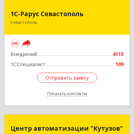
1С-Рарус Севастополь
1С-Рарус Севастополь
Севастополь
299011, Севастополь г, Кулакова ул, дом № 58
Подробнее
Внедрений
4115
1С:Специалист
109
Отправить заявку
Отправить заявку
Показать контакты
Назад
Центр автоматизации "Кутузов"
Центр автоматизации "Кутузов"