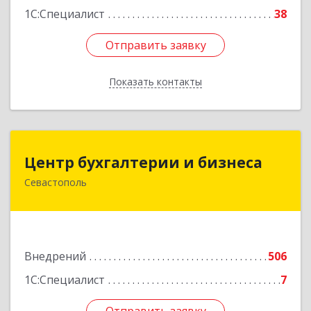
1С:Специалист
38
Отправить заявку
Отправить заявку
Показать контакты
Назад
Центр бухгалтерии и бизнеса
Центр бухгалтерии и бизнеса
Севастополь
299026, Севастополь г, Качинский туп, дом №
22
Подробнее
Внедрений
506
1С:Специалист
7