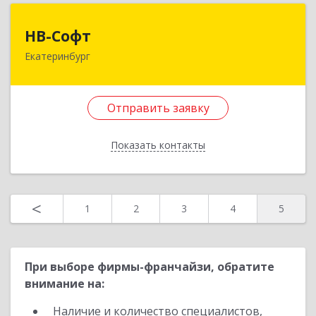
НВ-Софт
НВ-Софт
Екатеринбург
620100, Свердловская обл, Екатеринбург г,
Сибирский тракт, дом № 8Б, оф.509
Отправить заявку
Подробнее
Отправить заявку
Показать контакты
Назад
<
1
2
3
4
5
При выборе фирмы-франчайзи, обратите
внимание на:
Наличие и количество специалистов,