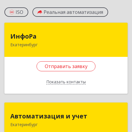
ISO
Реальная автоматизация
ИнфоРа
ИнфоРа
Екатеринбург
620049, Свердловская обл, Екатеринбург г,
Лодыгина ул, дом № 4
Отправить заявку
Подробнее
Отправить заявку
Показать контакты
Назад
Автоматизация и учет
Автоматизация и учет
Екатеринбург
620142, Свердловская обл, Екатеринбург г,