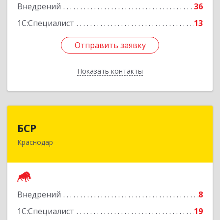
Внедрений
36
1С:Специалист
13
Отправить заявку
Отправить заявку
Показать контакты
Назад
БСР
БСР
Краснодар
350049, Краснодарский край, Краснодар г, им.
Бабушкина ул, дом № 189, оф.306
Подробнее
Внедрений
8
1С:Специалист
19