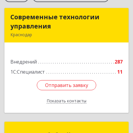
Современные технологии
Современные технологии
управления
управления
Краснодар
350000, Краснодарский край, Краснодар г,
Калинина ул, дом № 327, оф.403
Внедрений
287
Подробнее
1С:Специалист
11
Отправить заявку
Отправить заявку
Показать контакты
Назад
Компания бобдей