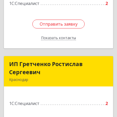
1С:Специалист
2
Отправить заявку
Отправить заявку
Показать контакты
Назад
ИП Гретченко Ростислав
ИП Гретченко Ростислав
Сергеевич
Сергеевич
Краснодар
350058, Краснодарский край, Краснодар г,
Ставропольская ул, дом № 183/1, кв.187
1С:Специалист
2
Подробнее