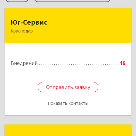
Юг-Сервис
Юг-Сервис
Краснодар
350038, Краснодарский край, Краснодар г,
Березанская ул, дом № 88
Подробнее
Внедрений
19
Отправить заявку
Отправить заявку
Показать контакты
Назад
"Готовые решения"