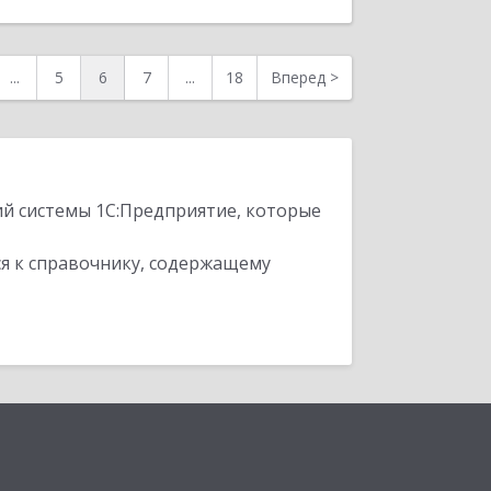
...
5
6
7
...
18
Вперед
>
ий системы 1С:Предприятие, которые
я к справочнику, содержащему