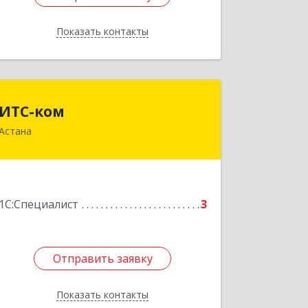
Показать контакты
Назад
ИТС-ком
ИТС-ком
Астана
РК, 01000, г.Астана, район Алматы,
улица Кажымукан, здание 12А
Подробнее
1С:Специалист
3
Отправить заявку
Отправить заявку
Показать контакты
Назад