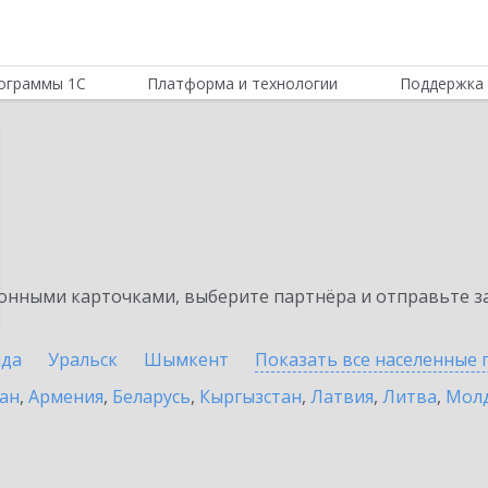
ограммы 1С
Платформа и технологии
Поддержка 
н
нными карточками, выберите партнёра и отправьте за
нда
Уральск
Шымкент
Показать все населенные
ан
,
Армения
,
Беларусь
,
Кыргызстан
,
Латвия
,
Литва
,
Мол