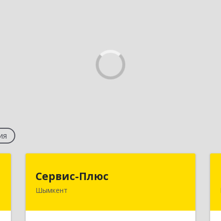
ия
e
Сервис-Плюс
Сервис-Плюс
Шымкент
2
КАЗАХСТАН, 160012, г.Шымкент,
пр.Республики, д.4/5
е