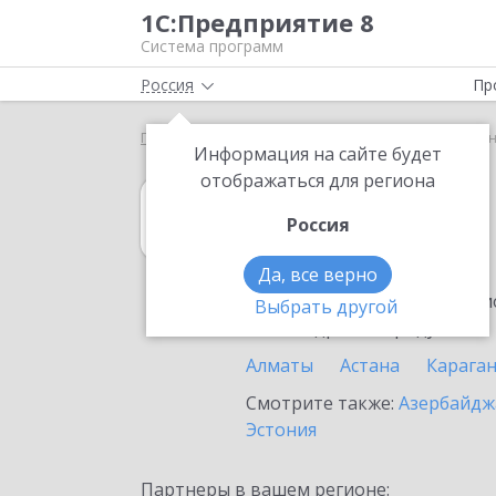
1С:Предприятие 8
Система программ
Россия
Пр
Главная
1С:Касса
Выбор партнёра
Казахста
Информация на сайте будет
отображаться для региона
1С:Касса
Россия
в Казахстане
Да, все верно
Ознакомьтесь с информацио
Выбрать другой
или внедрение продукта.
Алматы
Астана
Карага
Смотрите также:
Азербайдж
Эстония
Партнеры в вашем регионе: