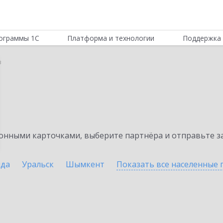
ограммы 1С
Платформа и технологии
Поддержка 
з
нными карточками, выберите партнёра и отправьте за
нда
Уральск
Шымкент
Показать все населенные