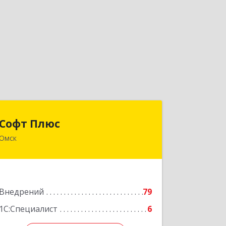
Софт Плюс
Софт Плюс
Омск
644070, Омская обл, Омск г,
Лермонтова ул, дом № 81, оф.230
Подробнее
Внедрений
79
1С:Специалист
6