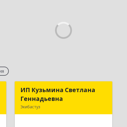
ия
p
ИП Кузьмина Светлана
ИП Кузьмина Светлана
Геннадьевна
Геннадьевна
я
Экибастуз
,
141202, Павлодарская обл., г.
5
Экибастуз, ул. Шешембекова, 13б, кв.
36