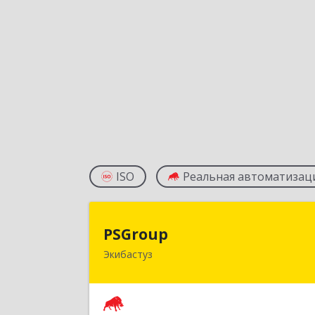
ISO
Реальная автоматизац
PSGrou
PSGroup
Экибастуз
КАЗАХСТАН, 141200, Павлодарска
обл., Экибастуз г., Горняков, дом № 14
к.8