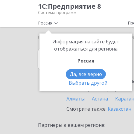
1С:Предприятие 8
Система программ
Россия
Пр
Главная
1С:Касса
Выбор партнёра
Экибасту
Информация на сайте будет
отображаться для региона
1С:Касса
Россия
в Экибастузе
Да, все верно
Ознакомьтесь с информацио
Выбрать другой
или внедрение продукта.
Алматы
Астана
Карага
Смотрите также:
Казахстан
Партнеры в вашем регионе: